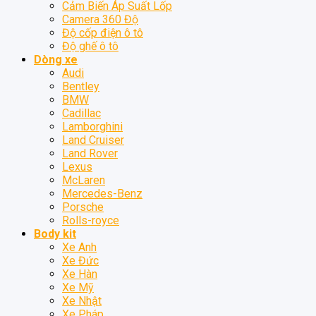
Cảm Biến Áp Suất Lốp
Camera 360 Độ
Độ cốp điện ô tô
Độ ghế ô tô
Dòng xe
Audi
Bentley
BMW
Cadillac
Lamborghini
Land Cruiser
Land Rover
Lexus
McLaren
Mercedes-Benz
Porsche
Rolls-royce
Body kit
Xe Anh
Xe Đức
Xe Hàn
Xe Mỹ
Xe Nhật
Xe Pháp