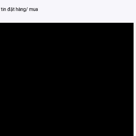
 tin đặt hàng/ mua
uyên dòng xe hơi từ 4-