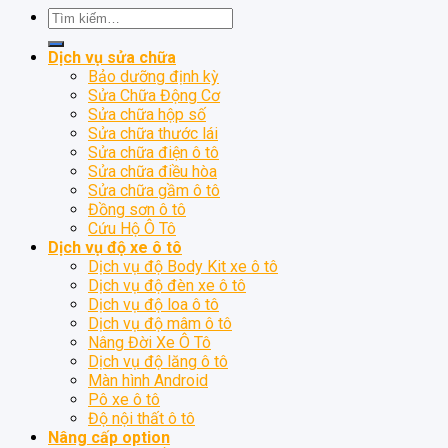
Tìm
kiếm:
Dịch vụ sửa chữa
Bảo dưỡng định kỳ
Sửa Chữa Động Cơ
Sửa chữa hộp số
Sửa chữa thước lái
Sửa chữa điện ô tô
Sửa chữa điều hòa
Sửa chữa gầm ô tô
Đồng sơn ô tô
Cứu Hộ Ô Tô
Dịch vụ độ xe ô tô
Dịch vụ độ Body Kit xe ô tô
Dịch vụ độ đèn xe ô tô
Dịch vụ độ loa ô tô
Dịch vụ độ mâm ô tô
Nâng Đời Xe Ô Tô
Dịch vụ độ lăng ô tô
Màn hình Android
Pô xe ô tô
Độ nội thất ô tô
Nâng cấp option