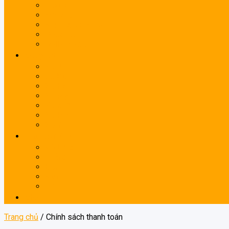
Lexus
McLaren
Mercedes-Benz
Porsche
Rolls-royce
Body kit
Xe Anh
Xe Đức
Xe Hàn
Xe Mỹ
Xe Nhật
Xe Pháp
Xe Ý
Phụ kiện ô tô
Vô Lăng
Thắng
Đèn
Mâm
Pô
Blog
Trang chủ
/
Chính sách thanh toán