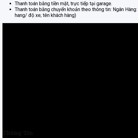
Thanh toán bằng tiền mặt, trực tiếp tại garage.
Thanh toán bằng chuyển khoản theo thông tin: Ngân Hàng: ,
hang/ độ xe; tên khách hàng)
H93 Workshop - Đơn vị vận hành: CÔNG TY TNHH THƯƠN
MST: 0318685845
Gara ô tô tại TPHCM chuyên nghiệp và uy tín, chuyên sửa chữa ô
7 chỗ châu Âu, Á, Mỹ chuyên nghiệp H93 Workshop.
🏠 Địa chỉ: 811/10 Nguyễn Duy Trinh, P. Phú Hữu, Tp. Thủ Đức
📞 Hotline: 0969223368
✉️ Email: h93workshop.vn@gmail.com
🕒 Giờ làm việc: 8h00 - 17h30
Thông Tin