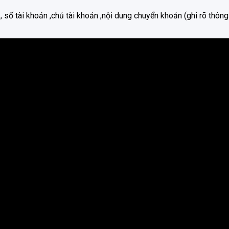
 số tài khoản ,chủ tài khoản ,nội dung chuyển khoản (ghi rõ thông
G MẠI DỊCH VỤ KỸ THUẬT VAGS
 tô, bảo dưỡng ô tô, độ xe ô tô và cung cấp các phụ kiện ô tô ch