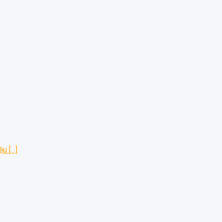
 [...]