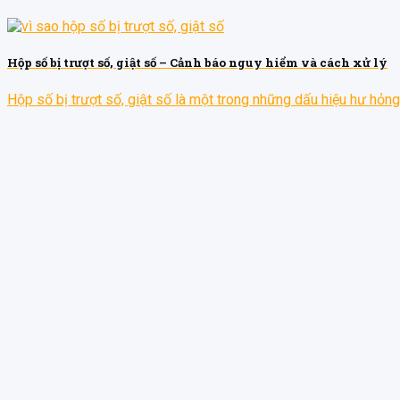
Hộp số bị trượt số, giật số – Cảnh báo nguy hiểm và cách xử lý
Hộp số bị trượt số, giật số là một trong những dấu hiệu hư hỏng [