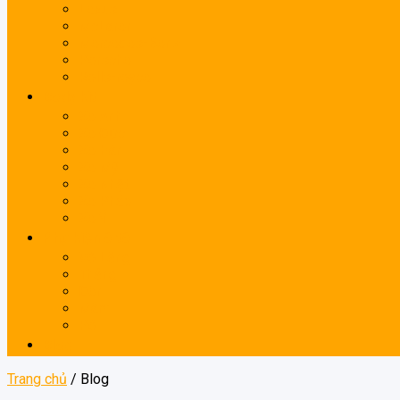
Lexus
McLaren
Mercedes-Benz
Porsche
Rolls-royce
Body kit
Xe Anh
Xe Đức
Xe Hàn
Xe Mỹ
Xe Nhật
Xe Pháp
Xe Ý
Phụ kiện ô tô
Vô Lăng
Thắng
Đèn
Mâm
Pô
Blog
Trang chủ
/
Blog