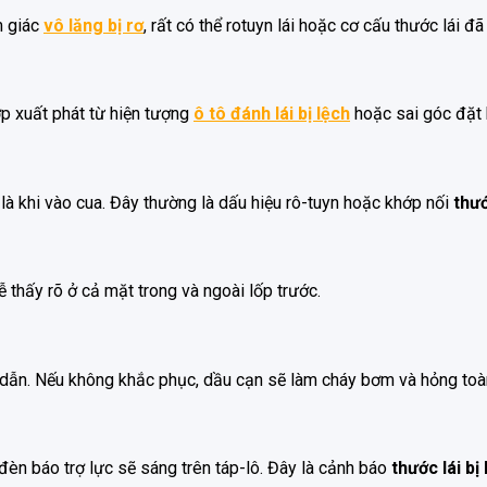
m giác
vô lăng bị rơ
, rất có thể rotuyn lái hoặc cơ cấu thước lái đ
p xuất phát từ hiện tượng
ô tô đánh lái bị lệch
hoặc sai góc đặt 
 là khi vào cua. Đây thường là dấu hiệu rô-tuyn hoặc khớp nối
thướ
 thấy rõ ở cả mặt trong và ngoài lốp trước.
ng dẫn. Nếu không khắc phục, dầu cạn sẽ làm cháy bơm và hỏng toà
đèn báo trợ lực sẽ sáng trên táp-lô. Đây là cảnh báo
thước lái b