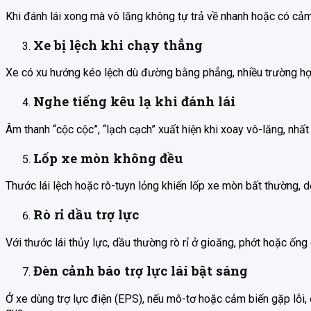
Khi đánh lái xong mà vô lăng không tự trả về nhanh hoặc có cả
Xe bị lệch khi chạy thẳng
Xe có xu hướng kéo lệch dù đường bằng phẳng, nhiều trường hợ
Nghe tiếng kêu lạ khi đánh lái
Âm thanh “cộc cộc”, “lạch cạch” xuất hiện khi xoay vô-lăng, nhất
Lốp xe mòn không đều
Thước lái lệch hoặc rô-tuyn lỏng khiến lốp xe mòn bất thường, dễ
Rò rỉ dầu trợ lực
Với thước lái thủy lực, dầu thường rò rỉ ở gioăng, phớt hoặc ố
Đèn cảnh báo trợ lực lái bật sáng
Ở xe dùng trợ lực điện (EPS), nếu mô-tơ hoặc cảm biến gặp lỗi, 