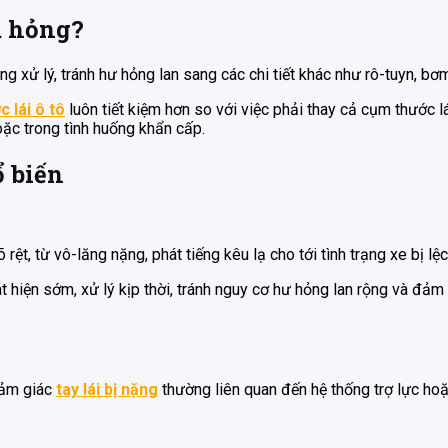
ị hỏng?
 xử lý, tránh hư hỏng lan sang các chi tiết khác như rô-tuyn, bơm 
 lái ô tô
luôn tiết kiệm hơn so với việc phải thay cả cụm thước lá
oặc trong tình huống khẩn cấp.
ổ biến
 rệt, từ vô-lăng nặng, phát tiếng kêu lạ cho tới tình trạng xe bị lệ
 hiện sớm, xử lý kịp thời, tránh nguy cơ hư hỏng lan rộng và đảm
cảm giác
tay lái bị nặng
thường liên quan đến hệ thống trợ lực hoặ