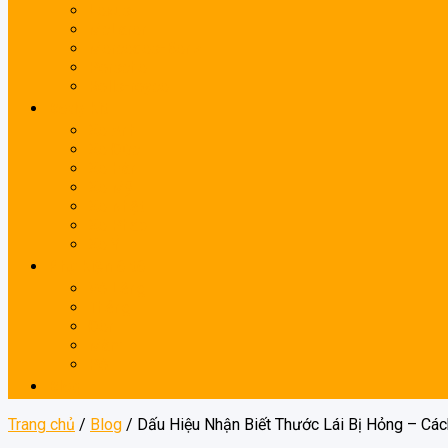
Lexus
McLaren
Mercedes-Benz
Porsche
Rolls-royce
Body kit
Xe Anh
Xe Đức
Xe Hàn
Xe Mỹ
Xe Nhật
Xe Pháp
Xe Ý
Phụ kiện ô tô
Vô Lăng
Thắng
Đèn
Mâm
Pô
Blog
Trang chủ
/
Blog
/
Dấu Hiệu Nhận Biết Thước Lái Bị Hỏng – Các