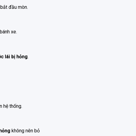
ã bắt đầu mòn.
bánh xe.
c lái bị hỏng
.
n hệ thống.
ị hỏng
không nên bỏ