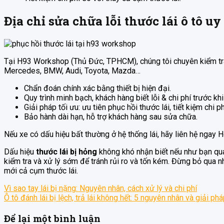
Địa chỉ sửa chữa lỗi thước lái ô tô u
Tại H93 Workshop (Thủ Đức, TPHCM), chúng tôi chuyên kiểm tra,
Mercedes, BMW, Audi, Toyota, Mazda…
Chẩn đoán chính xác bằng thiết bị hiện đại.
Quy trình minh bạch, khách hàng biết lỗi & chi phí trước khi
Giải pháp tối ưu: ưu tiên phục hồi thước lái, tiết kiệm chi p
Bảo hành dài hạn, hỗ trợ khách hàng sau sửa chữa.
Nếu xe có dấu hiệu bất thường ở hệ thống lái, hãy liên hệ ngay H
Dấu hiệu
thước lái bị hỏng
không khó nhận biết nếu như bạn qua
kiểm tra và xử lý sớm để tránh rủi ro và tốn kém. Đừng bỏ qua n
mới cả cụm thước lái.
Vì sao tay lái bị nặng: Nguyên nhân, cách xử lý và chi phí
Ô tô đánh lái bị lệch, trả lái không hết: 5 nguyên nhân và giải ph
Để lại một bình luận