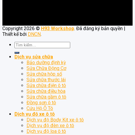
Copyright 2026 ©
H93 Workshop
. Đã đăng ký bản quyền |
Thiết kế bởi
DNCN
.
Tìm
kiếm:
Dịch vụ sửa chữa
Bảo dưỡng định kỳ
Sửa Chữa Động Cơ
Sửa chữa hộp số
Sửa chữa thước lái
Sửa chữa điện ô tô
Sửa chữa điều hòa
Sửa chữa gầm ô tô
Đồng sơn ô tô
Cứu Hộ Ô Tô
Dịch vụ độ xe ô tô
Dịch vụ độ Body Kit xe ô tô
Dịch vụ độ đèn xe ô tô
Dịch vụ độ loa ô tô