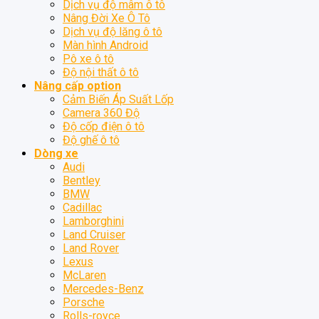
Dịch vụ độ mâm ô tô
Nâng Đời Xe Ô Tô
Dịch vụ độ lăng ô tô
Màn hình Android
Pô xe ô tô
Độ nội thất ô tô
Nâng cấp option
Cảm Biến Áp Suất Lốp
Camera 360 Độ
Độ cốp điện ô tô
Độ ghế ô tô
Dòng xe
Audi
Bentley
BMW
Cadillac
Lamborghini
Land Cruiser
Land Rover
Lexus
McLaren
Mercedes-Benz
Porsche
Rolls-royce