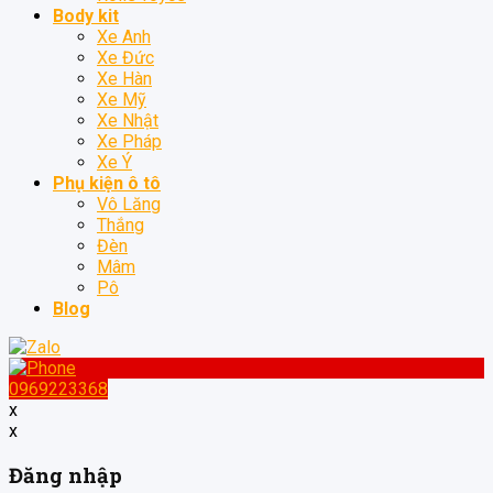
Body kit
Xe Anh
Xe Đức
Xe Hàn
Xe Mỹ
Xe Nhật
Xe Pháp
Xe Ý
Phụ kiện ô tô
Vô Lăng
Thắng
Đèn
Mâm
Pô
Blog
0969223368
x
x
Đăng nhập