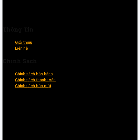
✉️ Email: h93workshop.vn@gmail.com
🕒 Giờ làm việc: 8h00 - 17h30
Thông Tin
Giới thiệu
Liên hệ
Chính Sách
Chính sách bảo hành
Chính sách thanh toán
Chính sách bảo mật