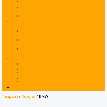
McLaren
Mercedes-Benz
Porsche
Rolls-royce
Body kit
Xe Anh
Xe Đức
Xe Hàn
Xe Mỹ
Xe Nhật
Xe Pháp
Xe Ý
Phụ kiện ô tô
Vô Lăng
Thắng
Đèn
Mâm
Pô
Blog
Trang chủ
/
Dòng xe
/
BMW