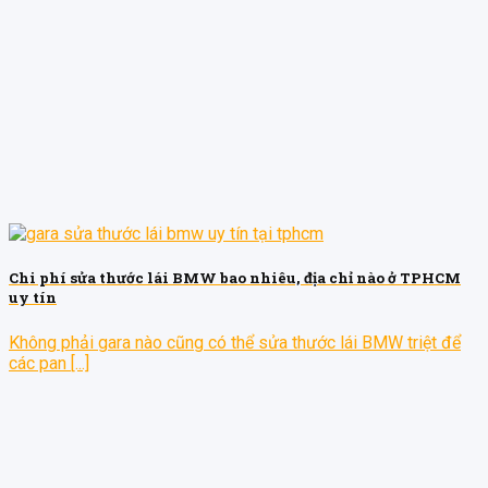
Chi phí sửa thước lái BMW bao nhiêu, địa chỉ nào ở TPHCM
uy tín
Không phải gara nào cũng có thể sửa thước lái BMW triệt để
các pan [...]