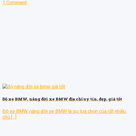
1 Comment
Độ xe BMW, nâng đời xe BMW địa chỉ uy tín, đẹp, giá tốt
Độ xe BMW, nâng đời xe BMW là sự lựa chọn của rất nhiều
chủ [...]