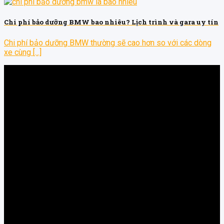
Chi phí bảo dưỡng BMW bao nhiêu? Lịch trình và gara uy tín
Chi phí bảo dưỡng BMW thường sẽ cao hơn so với các dòng
xe cùng [...]
H93 Workshop - Đơn vị vận hành: CÔNG TY TNHH
THƯƠNG MẠI DỊCH VỤ KỸ THUẬT VAGS
MST: 0318685845
Gara ô tô tại TPHCM chuyên nghiệp và uy tín, chuyên sửa chữa
ô tô, bảo dưỡng ô tô, độ xe ô tô và cung cấp các phụ kiện ô tô
chuyên dòng xe hơi từ 4-7 chỗ châu Âu, Á, Mỹ chuyên nghiệp
H93 Workshop.
🏠 Địa chỉ: 811/10 Nguyễn Duy Trinh, P. Phú Hữu, Tp. Thủ Đức
📞 Hotline: 0969223368